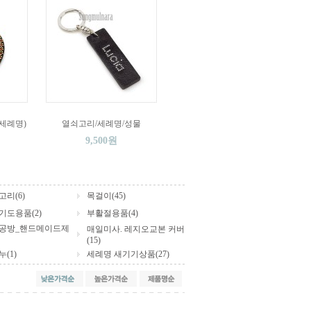
세례명)
열쇠고리/세례명/성물
9,500원
리(6)
목걸이(45)
기도용품(2)
부활절용품(4)
공방_핸드메이드제
매일미사. 레지오교본 커버
(15)
(1)
세례명 새기기상품(27)