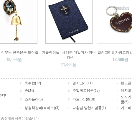
 신부님 현관문종 도어벨
가톨릭성물_ 세례명 매일미사 커버
열쇠고리& 가방고리 (
_ 감색
18,000원
18,500원
11,000원
묵주함(12)
열쇠고리(11)
핸드폰고
종(34)
주일학교용품(13)
레지오
도자기
스카폴라(5)
카드 , 상본(38)
품(6)
성경책갈피(북마크)(3)
교황님 방한기념품(1)
기도비누
총 5 개의 상품이 있습니다.