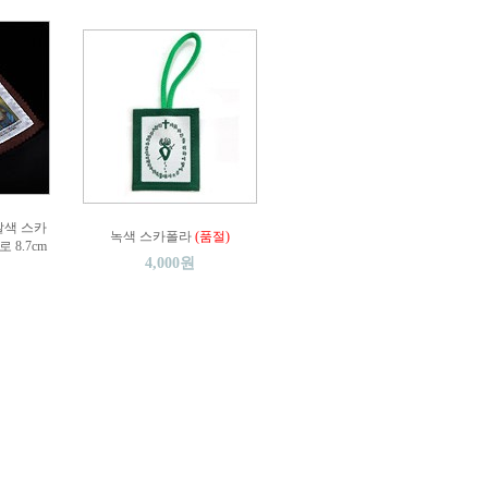
색 스카
녹색 스카폴라
(품절)
로 8.7cm
4,000원