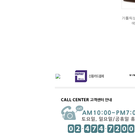
가톨릭성
색