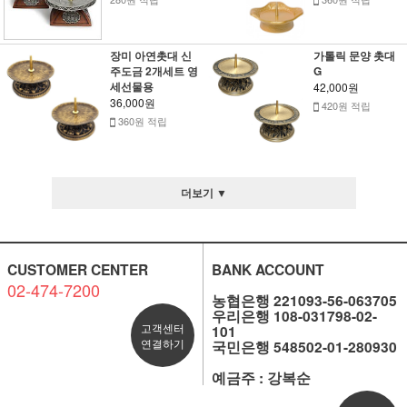
장미 아연촛대 신
가톨릭 문양 촛대
주도금 2개세트 영
G
세선물용
42,000원
36,000원
420원 적립
360원 적립
더보기 ▼
CUSTOMER CENTER
BANK ACCOUNT
02-474-7200
농협은행 221093-56-063705
우리은행 108-031798-02-
고객센터
101
연결하기
국민은행 548502-01-280930
예금주 : 강복순