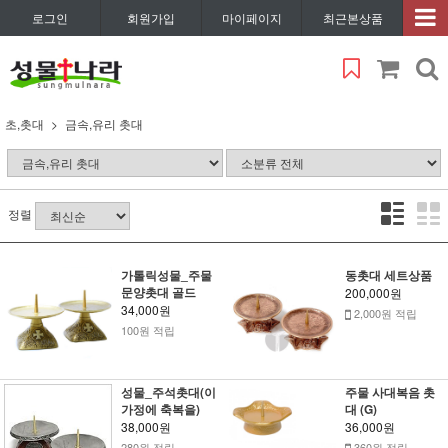
로그인
회원가입
마이페이지
최근본상품
초,촛대
금속,유리 촛대
정렬
가톨릭성물_주물
동촛대 세트상품
문양촛대 골드
200,000원
34,000원
2,000원 적립
100원 적립
성물_주석촛대(이
주물 사대복음 촛
가정에 축복을)
대 (G)
38,000원
36,000원
280원 적립
360원 적립