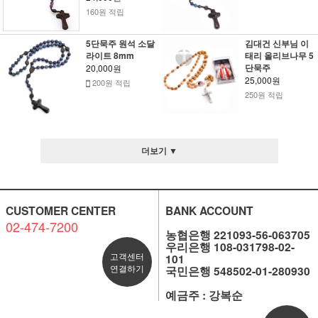
160원 적립
5단묵주 원석 소달
김대건 신부님 이
라이트 8mm
태리 올리브나무 5
단묵주
20,000원
25,000원
200원 적립
250원 적립
더보기 ▼
CUSTOMER CENTER
BANK ACCOUNT
02-474-7200
농협은행 221093-56-063705
우리은행 108-031798-02-
고객센터
101
연결하기
국민은행 548502-01-280930
예금주 : 강복순