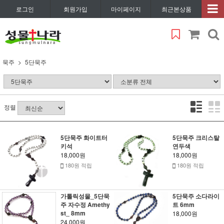
로그인
회원가입
마이페이지
최근본상품
묵주
5단묵주
정렬
5단묵주 화이트터
5단묵주 크리스탈
키석
연두색
18,000원
18,000원
180원 적립
180원 적립
가톨릭성물_5단묵
5단묵주 소다라이
주 자수정 Amethy
트 6mm
st_ 8mm
18,000원
24,000원