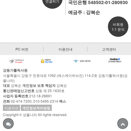
연결하기
국민은행 548502-01-280930
예금주 : 강복순
비회원
1:1 문의
PC 버전
이용안내
고객센터
강동가톨릭서원
서울특별시 강동구 천호대로 1092 (에스케이허브진) 114-2호 강동가톨릭서원(성
물나라)
대표
강복순
개인정보 보호 책임자
강복순
통신판매업신고번호
강동 제 25-1630호
사업자 등록번호
212-18-28891
전화
02-474-7200, 010-5495-2314
팩스
이용약관
개인정보처리방침
Copyright © 성물나라 All rights reserved.