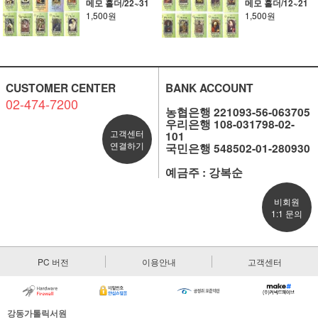
메모 홀더/22~31
메모 홀더/12~21
1,500원
1,500원
CUSTOMER CENTER
BANK ACCOUNT
02-474-7200
농협은행 221093-56-063705
우리은행 108-031798-02-
고객센터
101
연결하기
국민은행 548502-01-280930
예금주 : 강복순
비회원
1:1 문의
PC 버전
이용안내
고객센터
강동가톨릭서원