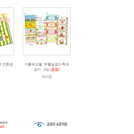
 친환경
가톨릭성물_부활달걀수축포
장지 _4장
(품절)
800원