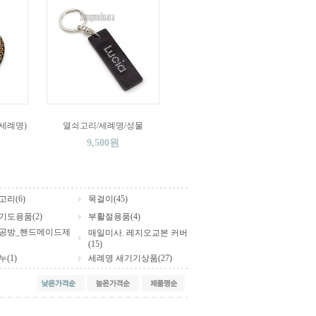
세례명)
열쇠고리/세례명/성물
9,500원
리(6)
목걸이(45)
기도용품(2)
부활절용품(4)
공방_핸드메이드제
매일미사. 레지오교본 커버
(15)
(1)
세례명 새기기상품(27)