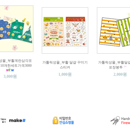
성물_부활계란삼각포
가톨릭성물_부활 달걀 꾸미기
가톨릭성물_부활달걀
10개한세트가격3000
스티커
포장봉투
1,000원
2,000원
3,000원