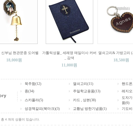
 신부님 현관문종 도어벨
가톨릭성물_ 세례명 매일미사 커버
열쇠고리& 가방고리 (
_ 감색
18,000원
18,500원
11,000원
묵주함(12)
열쇠고리(11)
핸드폰고
종(34)
주일학교용품(13)
레지오
도자기
스카폴라(5)
카드 , 상본(38)
품(6)
성경책갈피(북마크)(3)
교황님 방한기념품(1)
기도비누
총 4 개의 상품이 있습니다.