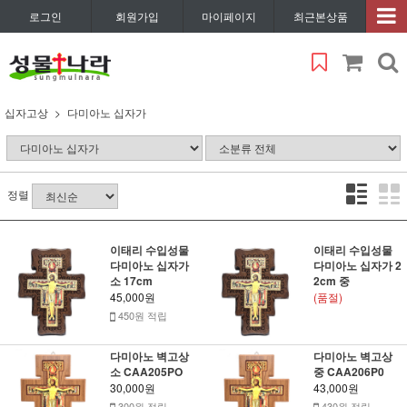
로그인
회원가입
마이페이지
최근본상품
십자고상
다미아노 십자가
정렬
이태리 수입성물
이태리 수입성물
다미아노 십자가
다미아노 십자가 2
소 17cm
2cm 중
45,000원
(품절)
450원 적립
다미아노 벽고상
다미아노 벽고상
소 CAA205PO
중 CAA206P0
30,000원
43,000원
300원 적립
430원 적립