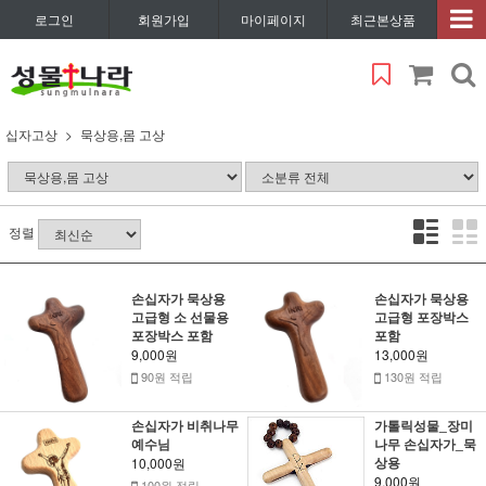
로그인
회원가입
마이페이지
최근본상품
십자고상
묵상용,몸 고상
정렬
손십자가 묵상용
손십자가 묵상용
고급형 소 선물용
고급형 포장박스
포장박스 포함
포함
9,000원
13,000원
90원 적립
130원 적립
손십자가 비취나무
가톨릭성물_장미
예수님
나무 손십자가_묵
상용
10,000원
9,000원
100원 적립