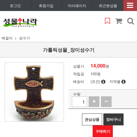
로그인
회원가입
마이페이지
최근본상품
벽걸이
성수기
가톨릭성물_장미성수기
14,000
상품가
원
적립금
100원
배송비
(조건)
지역별
수량
관심상품
장바구니
구매하기