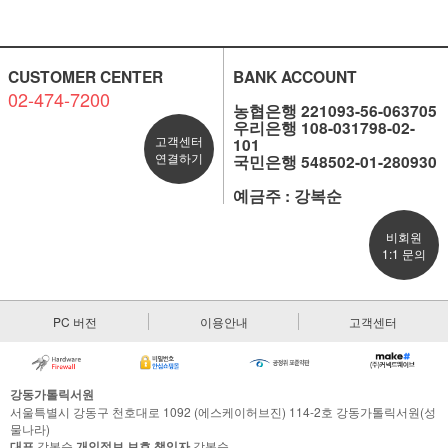
CUSTOMER CENTER
BANK ACCOUNT
02-474-7200
농협은행 221093-56-063705
우리은행 108-031798-02-
고객센터
101
연결하기
국민은행 548502-01-280930
예금주 : 강복순
비회원
1:1 문의
PC 버전
이용안내
고객센터
강동가톨릭서원
서울특별시 강동구 천호대로 1092 (에스케이허브진) 114-2호 강동가톨릭서원(성
물나라)
대표
강복순
개인정보 보호 책임자
강복순