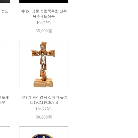
 성모
이태리성물 성합묵주함 진주
함
묵주세트상품
Hit (256)
35,000원
분도패
이태리 탁상겸용 십자가 올리
나무
브18CM PG673 B
Hit (2278)
90,000원