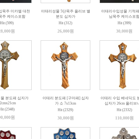
입묵주 미카엘 대천
이태리성물 5단묵주 올리브 별
이태리수입성물 기적패
단묵주 케이스포함
분도 십자가
님묵주 케이스포
Hit (599)
Hit (312)
Hit (399)
28,000원
26,000원
30,000원
성물 분도패 십자가
이태리 분도패 [구마패] 십자
이태리 수입 베네딕도 
2cmx21cm
가 소 7x13cm
십자가 26cm 올리브
Hit (2348)
Hit (2329)
Hit (2332)
90,000원
30,000원
110,000원