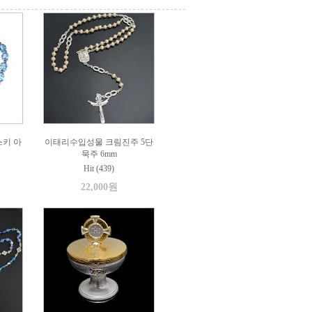
키 아
이태리수입성물 크림진주 5단
묵주 6mm
Hit (439)
22,000원