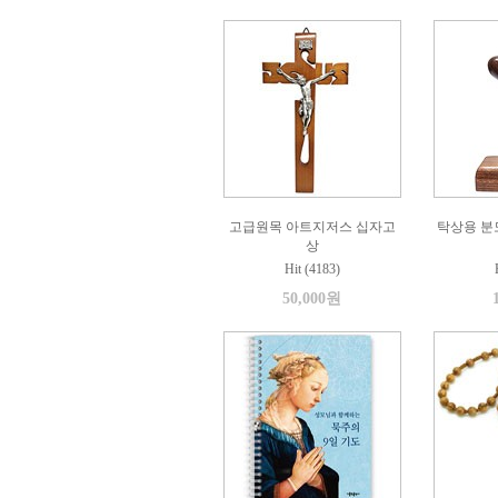
고급원목 아트지저스 십자고
탁상용 분
상
Hit (4183)
50,000원