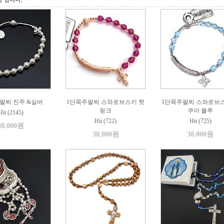
팔찌 진주 &실버
1단묵주팔찌 스와로브스키 핫
1단묵주팔찌 스와로브스
핑크
쿠아 블루
Hit (2145)
Hit (722)
Hit (725)
30,000원
30,000원
30,000원