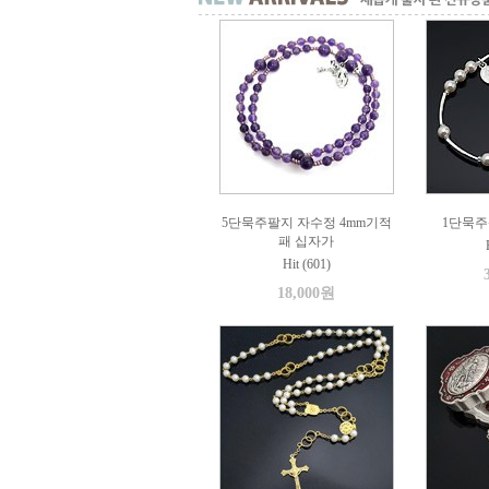
5단묵주팔지 자수정 4mm기적
1단묵주
패 십자가
Hit (601)
18,000원