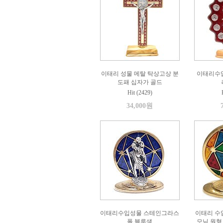
이태리 성물 메탈 탁상고상 분
이태리수입
도패 십자가 골드
Hit (2429)
34,000원
이태리수입성물 스테인그라스
이태리 수
폴 블루색
모님 원형