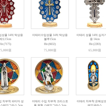
성물 14처 탁상용
이태리수입성물 14처 탁상용
이태리 성물 14처 십자
레드15cm
블루15cm
용 14cm
Hit (7175)
Hit (6632)
Hit (2283)
75,000원
75,000원
65,000원
입 차부착 파티마 성
이태리 수입 차부착 크리스토
이태리 차부착 은헤성모
 스테인그라스 5cm
폴 원형 스테인그라스 5cm
테인글라스