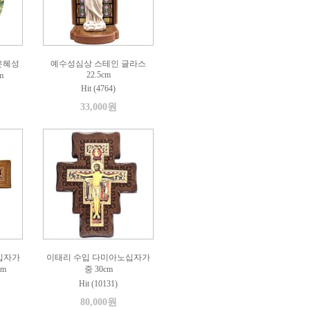
은혜성
예수성심상 스테인 글라스
22.5cm
m
Hit (4764)
33,000원
십자가
이태리 수입 다미아노십자가
cm
중 30cm
Hit (10131)
80,000원