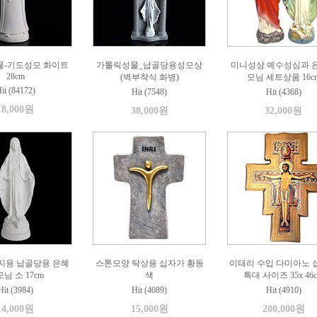
물-기도성모 화이트
가톨릭성물_납골당용성모상
미니성상 예수성심과 
28cm
(벽부착식 화병)
모님 세트상품 16c
it (84172)
Hit (7548)
Hit (4368)
18,000원
38,000원
32,000원
지용 납골당용 은혜
스톤모양 탁상용 십자가 황동
이태리 수입 다미아노 
님 소 17cm
색
특대 사이즈 35x 46
Hit (3984)
Hit (4089)
Hit (4910)
14,000원
15,000원
200,000원