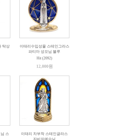
가 탁상
이태리수입성물 스테인그라스
파티마 성모님 블루
Hit (2092)
12,000원
님 스
이태리 차부착 스테인글라스
자비의예수님