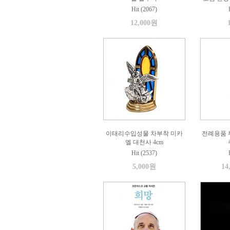
Hit (2067)
12,000원
이태리수입성물 차부착 미카
전례용품 부
엘 대천사 4cm
Hit (2537)
5,000원
14