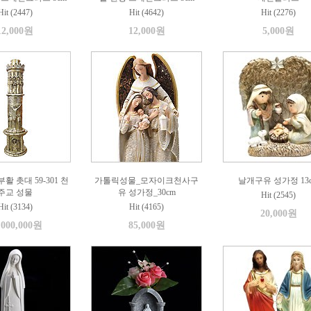
Hit (2447)
Hit (4642)
Hit (2276)
12,000원
12,000원
5,000원
활 촛대 59-301 천
가톨릭성물_모자이크천사구
날개구유 성가정 13
주교 성물
유 성가정_30cm
Hit (2545)
Hit (3134)
Hit (4165)
20,000원
,000,000원
85,000원