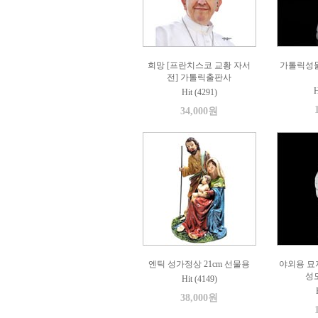
희망 [프란치스코 교황 자서
가톨릭성
전] 가톨릭출판사
H
Hit (4291)
34,000원
엔틱 성가정상 21cm 선물용
야외용 묘
성모
Hit (4149)
38,000원