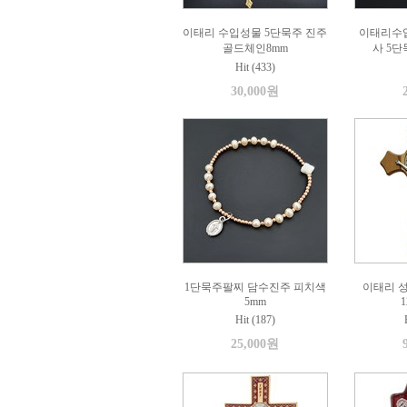
이태리 수입성물 5단묵주 진주
이태리수
골드체인8mm
사 5
Hit (433)
30,000원
1단묵주팔찌 담수진주 피치색
이태리 
5mm
1
Hit (187)
25,000원