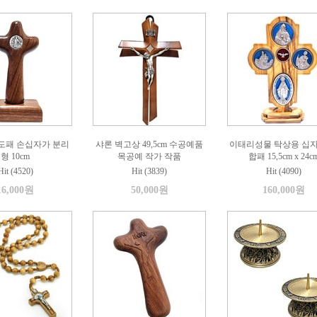
도패 손십자가 분리
샤론 벽고상 49,5cm 수공예품
이태리성물 탁상용 십자
형 10cm
목공예 작가 작품
합패 15,5cm x 24c
Hit (4520)
Hit (3839)
Hit (4090)
16,000원
50,000원
160,000원