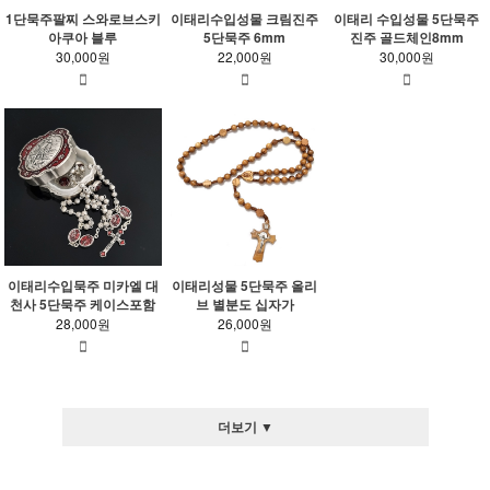
1단묵주팔찌 스와로브스키
이태리수입성물 크림진주
이태리 수입성물 5단묵주
아쿠아 블루
5단묵주 6mm
진주 골드체인8mm
30,000원
22,000원
30,000원
이태리수입묵주 미카엘 대
이태리성물 5단묵주 올리
천사 5단묵주 케이스포함
브 별분도 십자가
28,000원
26,000원
더보기 ▼