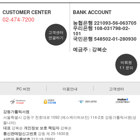
CUSTOMER CENTER
BANK ACCOUNT
02-474-7200
농협은행 221093-56-063705
우리은행 108-031798-02-
고객센터
101
연결하기
국민은행 548502-01-280930
예금주 : 강복순
비회원
1:1 문의
PC 버전
이용안내
고객센터
강동가톨릭서원
서울특별시 강동구 천호대로 1092 (에스케이허브진) 114-2호 강동가톨릭서원(성
물나라)
대표
강복순
개인정보 보호 책임자
강복순
통신판매업신고번호
강동 제 25-1630호
사업자 등록번호
212-18-28891