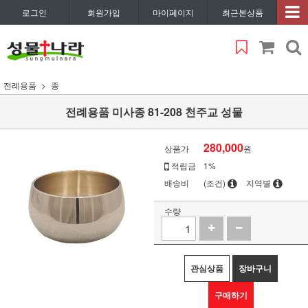
로그인
회원가입
마이페이지
최근본상품
전례용품
종
전례용품 미사종 81-208 천주교 성물
280,000
상품가
원
적립금
1%
배송비
(조건)
지역별
수량
관심상품
장바구니
구매하기