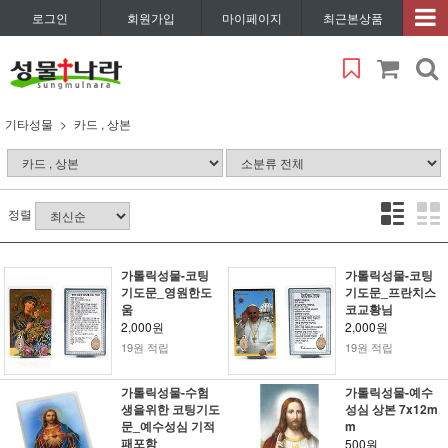
로그인
회원가입
마이페이지
최근본상품
기타성물
카드 , 상본
정렬
가톨릭성물-코팅
가톨릭성물-코팅
기도문_영원한도
기도문_프란치스
움
코교황님
2,000원
2,000원
19원 적립
19원 적립
가톨릭성물-수험
가톨릭성물-예수
생을위한 코팅기도
성심 상본 7x12m
문_예수성심 기적
m
패포함
500원