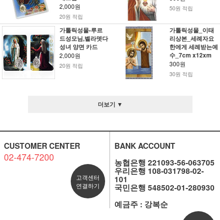
2,000원
50원 적립
20원 적립
가톨릭성물-루르
가톨릭성물_이태
드성모님,벨라뎃다
리상본_세례자요
성녀 양면 카드
한에게 세례받는예
수_7cm x12xm
2,000원
300원
20원 적립
30원 적립
더보기 ▼
CUSTOMER CENTER
BANK ACCOUNT
02-474-7200
농협은행 221093-56-063705
우리은행 108-031798-02-
고객센터
101
연결하기
국민은행 548502-01-280930
예금주 : 강복순