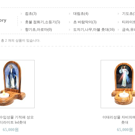
컵초(3)
대림초(4)
기도초(1
촛불 점화기,소등기(5)
초 바람막이(3)
티라이트
향기초,아로마(0)
도자기,나무,마블 촛대(16)
금속,유리
총 2 개의 상품이 있습니다.
수입성물 기적패 성모
이태리성물 자비의예
 티라이트 led촛대
촛대
65,000원
65,000원