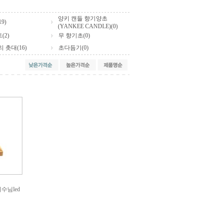
양키 캔들 향기양초
9)
(YANKEE CANDLE)(0)
(2)
무 향기초(0)
 촛대(16)
초다듬기(0)
수님led