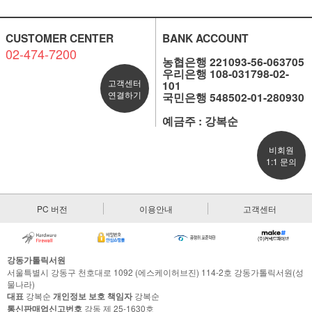
CUSTOMER CENTER
BANK ACCOUNT
02-474-7200
농협은행 221093-56-063705
우리은행 108-031798-02-
고객센터
101
연결하기
국민은행 548502-01-280930
예금주 : 강복순
비회원
1:1 문의
PC 버전
이용안내
고객센터
강동가톨릭서원
서울특별시 강동구 천호대로 1092 (에스케이허브진) 114-2호 강동가톨릭서원(성
물나라)
대표
강복순
개인정보 보호 책임자
강복순
통신판매업신고번호
강동 제 25-1630호