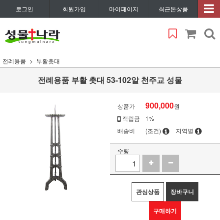
로그인
회원가입
마이페이지
최근본상품
전례용품
부활촛대
전례용품 부활 촛대 53-102알 천주교 성물
900,000
상품가
원
적립금
1%
배송비
(조건)
지역별
수량
관심상품
장바구니
구매하기