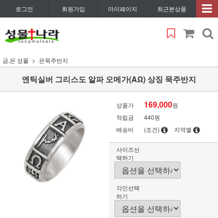
로그인
회원가입
마이페이지
최근본상품
금,은 성물
은묵주반지
엔틱실버 그리스도 알파 오메가(AΩ) 상징 묵주반지
169,000
상품가
원
적립금
440원
배송비
(조건)
지역별
사이즈선
택하기
각인선택
하기