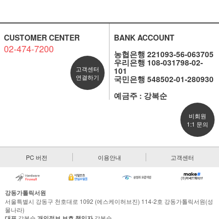
CUSTOMER CENTER
BANK ACCOUNT
02-474-7200
농협은행 221093-56-063705
우리은행 108-031798-02-
고객센터
101
연결하기
국민은행 548502-01-280930
예금주 : 강복순
비회원
1:1 문의
PC 버전
이용안내
고객센터
강동가톨릭서원
서울특별시 강동구 천호대로 1092 (에스케이허브진) 114-2호 강동가톨릭서원(성
물나라)
대표
강복순
개인정보 보호 책임자
강복순