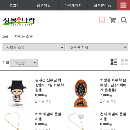
로그인
회원가입
마이페이지
최근본상품
소품
차량용 소품
정렬
김대건 신부님 탁
차량용 차부착 은
상용아크릴 차부착
혜성모님 (저희에
겸용
게 은총을)
8,000원
7,000원
80원 적립
70원 적립
하트 차걸이 룸밀
천사 차걸이 룸밀
러용
러용
8,000원
8,000원
80원 적립
80원 적립