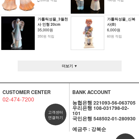
가톨릭성물_3월천
가톨릭성물_신복
사 인형 20cm
사(B)
35,000원
6,000원
350원 적립
60원 적립
더보기 ▼
CUSTOMER CENTER
BANK ACCOUNT
02-474-7200
농협은행 221093-56-063705
우리은행 108-031798-02-
고객센터
101
연결하기
국민은행 548502-01-280930
예금주 : 강복순