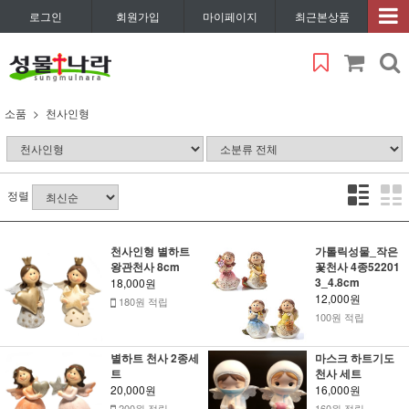
로그인
회원가입
마이페이지
최근본상품
소품
천사인형
정렬
천사인형 별하트
가톨릭성물_작은
왕관천사 8cm
꽃천사 4종52201
3_4.8cm
18,000원
12,000원
180원 적립
100원 적립
별하트 천사 2종세
마스크 하트기도
트
천사 세트
20,000원
16,000원
200원 적립
160원 적립