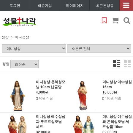
로그인
회원가입
마이페이지
최근본상품
성상
미니성상
정렬
미니성상 은혜성모
미니성상 예수성심
님 10cm 납골당
16cm
4,000원
16,000원
40원 적립
160원 적립
미니성상 예수성심
미니성상 예수성심
과 루르드성모님
과 은혜성모님 세
세트
트상품 16cm
32,000원
32,000원