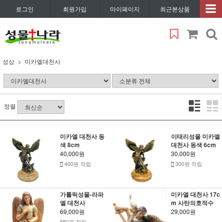
로그인
회원가입
마이페이지
최근본상품
성상
미카엘대천사
정렬
미카엘 대천사 동
이태리성물 미카엘
색 8cm
대천사 동색 6cm
40,000원
30,000원
400원 적립
300원 적립
가톨릭성물-라파
미카엘 대천사 17c
엘 대천사
m 사탄의호적수
69,000원
29,000원
550원 적립