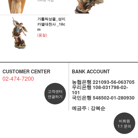
가톨릭성물_성미
카엘대천사 _18c
m
(품절)
CUSTOMER CENTER
BANK ACCOUNT
02-474-7200
농협은행 221093-56-063705
우리은행 108-031798-02-
고객센터
101
연결하기
국민은행 548502-01-280930
예금주 : 강복순
비회원
1:1 문의