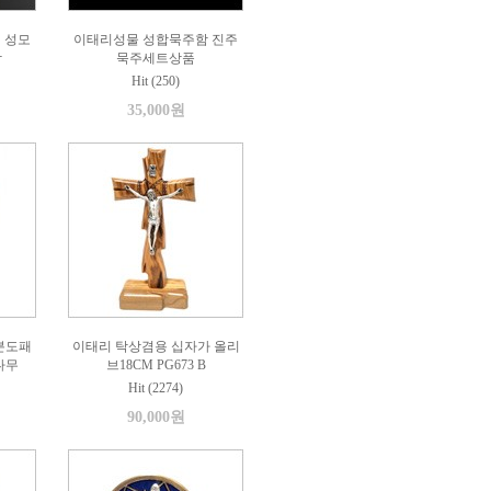
 성모
이태리성물 성합묵주함 진주
함
묵주세트상품
Hit (250)
35,000원
분도패
이태리 탁상겸용 십자가 올리
나무
브18CM PG673 B
Hit (2274)
90,000원