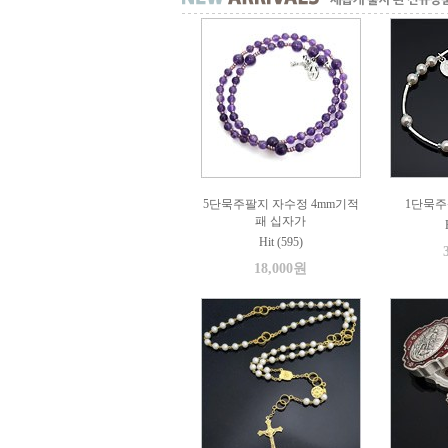
5단묵주팔지 자수정 4mm기적
1단묵주
패 십자가
Hit (595)
18,000원