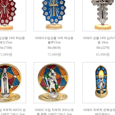
성물 14처 탁상용
이태리수입성물 14처 탁상용
이태리 성물 14처 십자
레드15cm
블루15cm
용 14cm
Hit (7160)
Hit (6619)
Hit (2279)
75,000원
75,000원
65,000원
입 차부착 파티마 성
이태리 수입 차부착 크리스토
이태리 차부착 은헤성모
 스테인그라스 5cm
폴 원형 스테인그라스 5cm
테인글라스