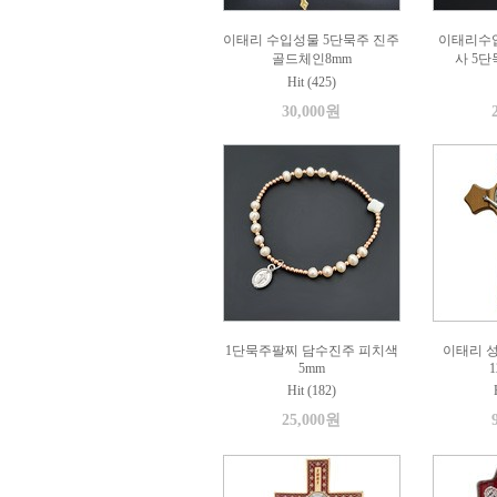
이태리 수입성물 5단묵주 진주
이태리수
골드체인8mm
사 5
Hit (425)
30,000원
1단묵주팔찌 담수진주 피치색
이태리 
5mm
1
Hit (182)
25,000원