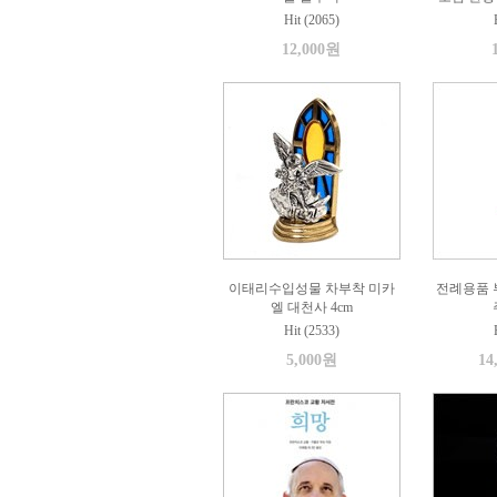
Hit (2065)
12,000원
이태리수입성물 차부착 미카
전례용품 부
엘 대천사 4cm
Hit (2533)
5,000원
14