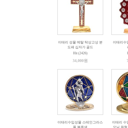
이태리 성물 메탈 탁상고상 분
이태리수입
도패 십자가 골드
Hit (2426)
34,000원
이태리수입성물 스테인그라스
이태리 수
폴 블루색
모님 원형