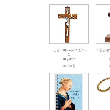
고급원목 아트지저스 십자고
탁상용 분
상
Hit (4178)
50,000원