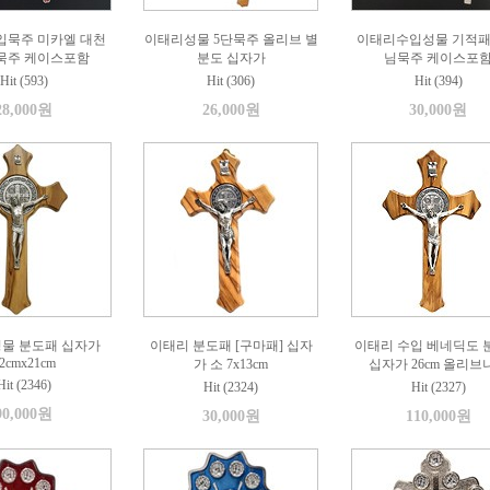
입묵주 미카엘 대천
이태리성물 5단묵주 올리브 별
이태리수입성물 기적패
단묵주 케이스포함
분도 십자가
님묵주 케이스포
Hit (593)
Hit (306)
Hit (394)
28,000원
26,000원
30,000원
성물 분도패 십자가
이태리 분도패 [구마패] 십자
이태리 수입 베네딕도 
2cmx21cm
가 소 7x13cm
십자가 26cm 올리브
Hit (2346)
Hit (2324)
Hit (2327)
90,000원
30,000원
110,000원