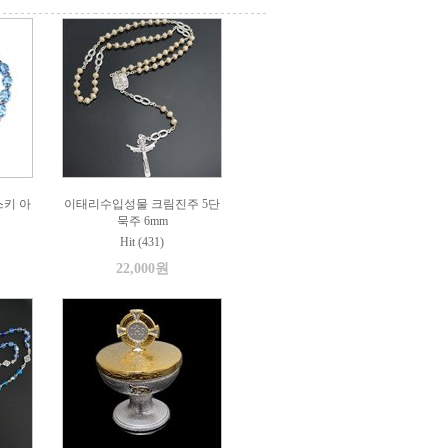
키 아
이태리수입성물 크림진주 5단
묵주 6mm
Hit (431)
22,000원