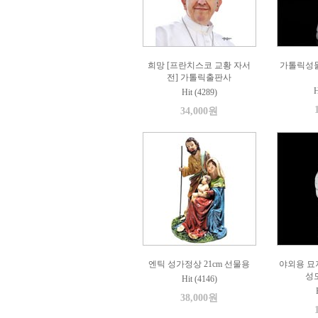
희망 [프란치스코 교황 자서
가톨릭성
전] 가톨릭출판사
H
Hit (4289)
34,000원
엔틱 성가정상 21cm 선물용
야외용 묘
성모
Hit (4146)
38,000원