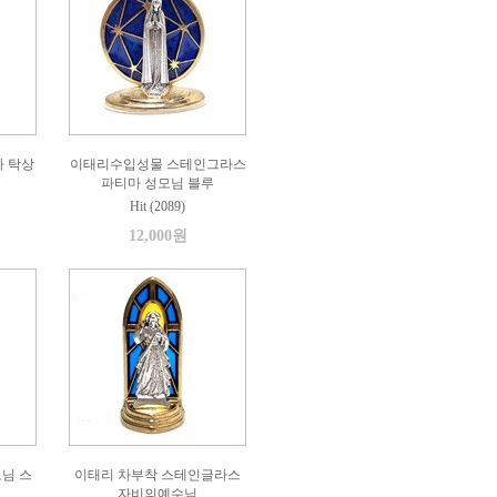
가 탁상
이태리수입성물 스테인그라스
파티마 성모님 블루
Hit (2089)
12,000원
님 스
이태리 차부착 스테인글라스
자비의예수님