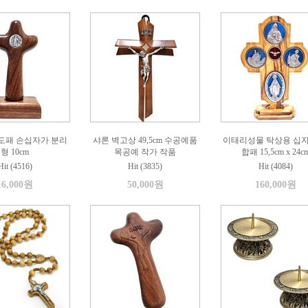
도패 손십자가 분리
샤론 벽고상 49,5cm 수공예품
이태리성물 탁상용 십자
형 10cm
목공예 작가 작품
합패 15,5cm x 24c
Hit (4516)
Hit (3835)
Hit (4084)
16,000원
50,000원
160,000원