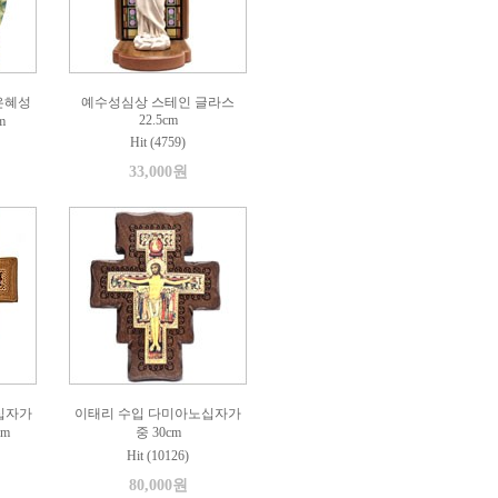
은혜성
예수성심상 스테인 글라스
22.5cm
m
Hit (4759)
33,000원
십자가
이태리 수입 다미아노십자가
cm
중 30cm
Hit (10126)
80,000원