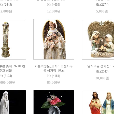
Hit (2445)
Hit (4639)
Hit (2274)
12,000원
12,000원
5,000원
활 촛대 59-301 천
가톨릭성물_모자이크천사구
날개구유 성가정 13
주교 성물
유 성가정_30cm
Hit (2540)
Hit (3125)
Hit (4161)
20,000원
,000,000원
85,000원