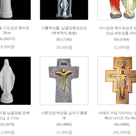
물-기도성모 화이트
가톨릭성물_납골당용성모상
미니성상 예수성심과 
28cm
(벽부착식 화병)
모님 세트상품 16c
it (84151)
Hit (7544)
Hit (4364)
18,000원
38,000원
32,000원
지용 납골당용 은혜
스톤모양 탁상용 십자가 황동
이태리 수입 다미아노 
님 소 17cm
색
특대 사이즈 35x 46
Hit (3978)
Hit (4086)
Hit (4909)
14,000원
15,000원
200,000원