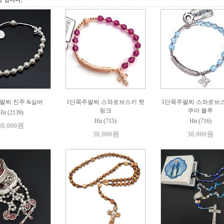
팔찌 진주 &실버
1단묵주팔찌 스와로브스키 핫
1단묵주팔찌 스와로브스
핑크
쿠아 블루
Hit (2139)
Hit (715)
Hit (716)
30,000원
30,000원
30,000원