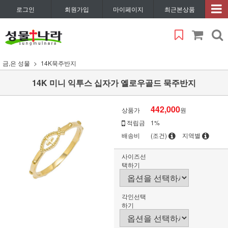
로그인
회원가입
마이페이지
최근본상품
금,은 성물
14K묵주반지
14K 미니 익투스 십자가 옐로우골드 묵주반지
442,000
상품가
원
적립금
1%
배송비
(조건)
지역별
사이즈선
택하기
각인선택
하기