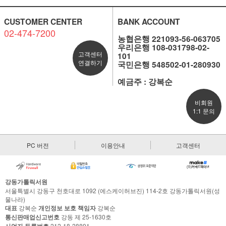
CUSTOMER CENTER
BANK ACCOUNT
02-474-7200
농협은행 221093-56-063705
우리은행 108-031798-02-
고객센터
101
연결하기
국민은행 548502-01-280930
예금주 : 강복순
비회원
1:1 문의
PC 버전
이용안내
고객센터
강동가톨릭서원
서울특별시 강동구 천호대로 1092 (에스케이허브진) 114-2호 강동가톨릭서원(성
물나라)
대표
강복순
개인정보 보호 책임자
강복순
통신판매업신고번호
강동 제 25-1630호
212-18-28891