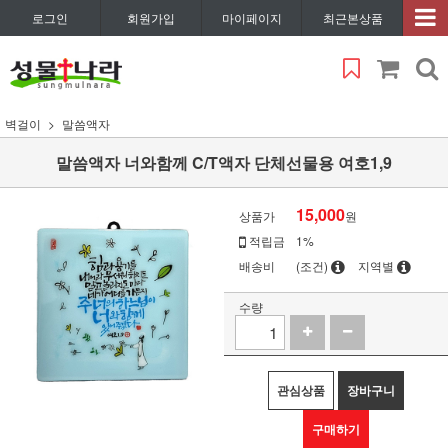
로그인
회원가입
마이페이지
최근본상품
벽걸이
말씀액자
말씀액자 너와함께 C/T액자 단체선물용 여호1,9
15,000
상품가
원
적립금
1%
배송비
(조건)
지역별
수량
관심상품
장바구니
구매하기