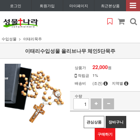
로그인
회원가입
마이페이지
최근본상품
수입성물
이태리묵주
이태리수입성물 올리브나무 체인5단묵주
22,000
상품가
원
적립금
1%
배송비
(조건)
지역별
수량
관심상품
장바구니
구매하기