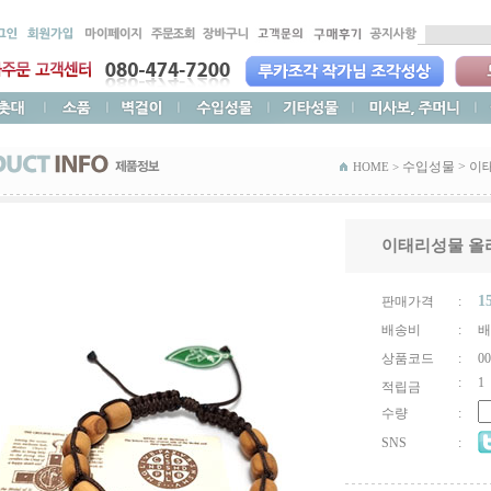
수입성물
>
이
HOME >
이태리성물 올
1
판매가격
:
배송비
:
배
상품코드
:
00
:
1
적립금
수량
:
SNS
: