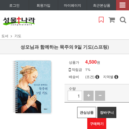
로그인
회원가입
마이페이지
최근본상품
도서
기도
성모님과 함께하는 묵주의 9일 기도(스프링)
4,500
상품가
원
적립금
1%
배송비
(조건)
지역별
수량
관심상품
장바구니
구매하기