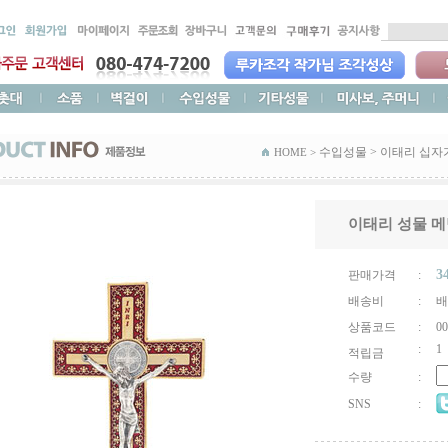
수입성물
>
이태리 십자
HOME >
이태리 성물 메
3
판매가격
:
배송비
:
배
상품코드
:
00
:
1
적립금
수량
:
SNS
: