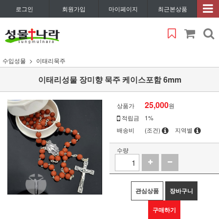
로그인
회원가입
마이페이지
최근본상품
수입성물
이태리묵주
이태리성물 장미향 묵주 케이스포함 6mm
25,000
상품가
원
적립금
1%
배송비
(조건)
지역별
수량
관심상품
장바구니
구매하기