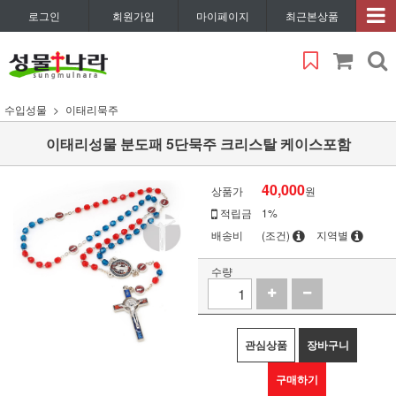
로그인
회원가입
마이페이지
최근본상품
수입성물
이태리묵주
이태리성물 분도패 5단묵주 크리스탈 케이스포함
40,000
상품가
원
적립금
1%
배송비
(조건)
지역별
수량
관심상품
장바구니
구매하기