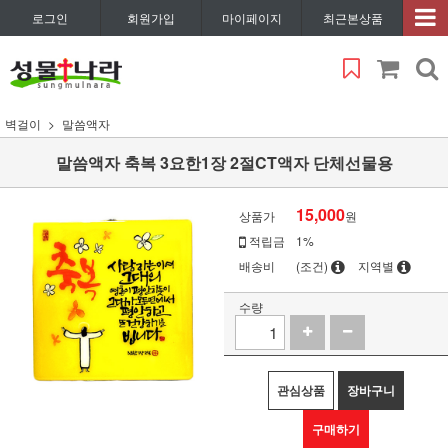
로그인
회원가입
마이페이지
최근본상품
벽걸이
말씀액자
말씀액자 축복 3요한1장 2절CT액자 단체선물용
15,000
상품가
원
적립금
1%
배송비
(조건)
지역별
수량
관심상품
장바구니
구매하기