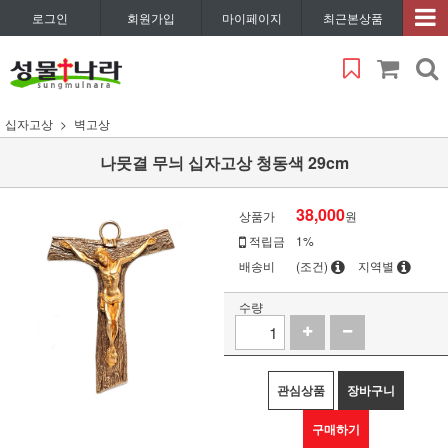
로그인
회원가입
마이페이지
최근본상품
십자고상
벽고상
나뭇결 무늬 십자고상 청동색 29cm
38,000
상품가
원
적립금
1%
배송비
(조건)
지역별
수량
관심상품
장바구니
구매하기