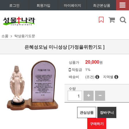
로그인
회원가입
마이페이지
최근본상품
소품
탁상용기도문
은혜성모님 미니성상 [가정을위한기도 ]
20,000
상품가
원
적립금
1%
배송비
(조건)
지역별
수량
관심상품
장바구니
구매하기