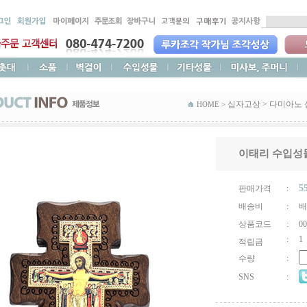
십자고상
>
다미아노 
HOME >
이태리 수입성물
5
판매가격
:
배송비
:
배
상품코드
:
00
:
1
적립금
수량
:
SNS
: