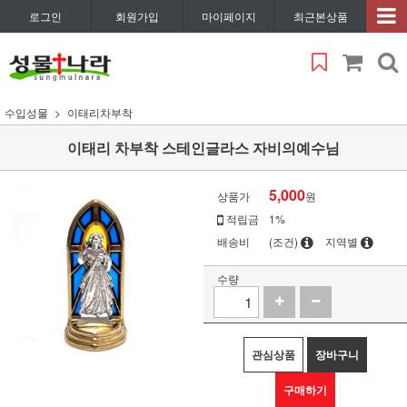
로그인
회원가입
마이페이지
최근본상품
수입성물
이태리차부착
이태리 차부착 스테인글라스 자비의예수님
5,000
상품가
원
적립금
1%
배송비
(조건)
지역별
수량
관심상품
장바구니
구매하기