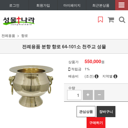
로그인
회원가입
마이페이지
최근본상품
전례용품
향로
전례용품 분향 향로 64-101소 천주교 성물
550,000
상품가
원
적립금
1%
배송비
(조건)
지역별
수량
관심상품
장바구니
구매하기