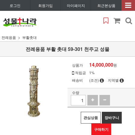
로그인
회원가입
마이페이지
최근본상품
전례용품
부활촛대
전례용품 부활 촛대 59-301 천주교 성물
14,000,000
상품가
원
적립금
1%
배송비
(조건)
지역별
수량
관심상품
장바구니
구매하기