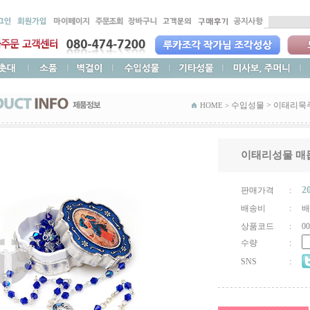
수입성물
>
이태리묵
HOME >
이태리성물 매
2
판매가격
:
배송비
:
배
상품코드
:
00
수량
:
SNS
: