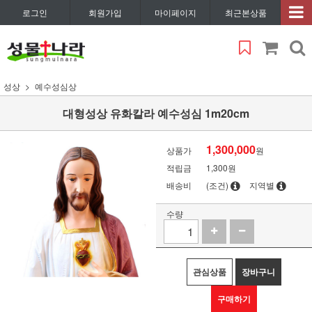
로그인
회원가입
마이페이지
최근본상품
성상
예수성심상
대형성상 유화칼라 예수성심 1m20cm
1,300,000
상품가
원
적립금
1,300원
배송비
(조건)
지역별
수량
관심상품
장바구니
구매하기