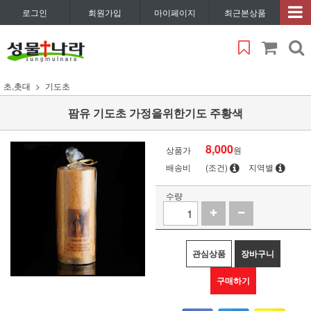
로그인
회원가입
마이페이지
최근본상품
초,촛대
기도초
팜유 기도초 가정을위한기도 주황색
8,000
상품가
원
배송비
(조건)
지역별
수량
관심상품
장바구니
구매하기