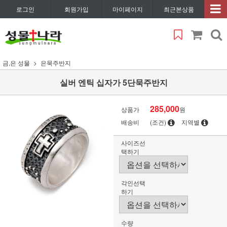
로그인
회원가입
마이페이지
최근본상품
금,은 성물
은묵주반지
실버 엔틱 십자가 5단묵주반지
285,000
상품가
원
배송비
(조건)
지역별
사이즈선
택하기
각인선택
하기
수량