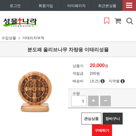
로그인
회원가입
마이페이지
최근본상품
수입성물
이태리차부착
분도패 올리브나무 차량용 이태리성물
20,000
상품가
원
적립금
200원
배송비
(조건)
지역별
수량
관심상품
장바구니
구매하기