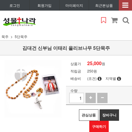
로그인
회원가입
마이페이지
최근본상품
묵주
5단묵주
김대건 신부님 이태리 올리브나무 5단묵주
25,000
상품가
원
적립금
250원
배송비
(조건)
지역별
수량
관심상품
장바구니
구매하기