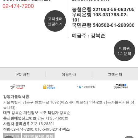
02-474-7200
농협은행 221093-56-063705
우리은행 108-031798-02-
고객센터
101
연결하기
국민은행 548502-01-280930
예금주 : 강복순
비회원
1:1 문의
PC 버전
이용안내
고객센터
강동가톨릭서원
서울특별시 강동구 천호대로 1092 (에스케이허브진) 114-2호 강동가톨릭서원(성
물나라)
대표
강복순
개인정보 보호 책임자
강복순
통신판매업신고번호
강동 제 25-1630호
사업자 등록번호
212-18-28891
전화
02-474-7200, 010-5495-2314
팩스
이용약관
개인정보처리방침