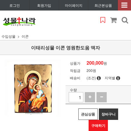
로그인
회원가입
마이페이지
최근본상품
수입성물
이콘
이태리성물 이콘 영원한도움 액자
200,000
상품가
원
적립금
200원
배송비
(조건)
지역별
수량
관심상품
장바구니
구매하기