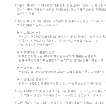
제품의 판매주기가 짧으므로 제품 교환, 환불 요구시 반드시 상품 수령 
주셔야 하며, 제품 당사 도착은 택배발송일(또는 우체국 소인일 기준)포함
도착하여야 합니다.
주문을 하신 후 교환, 환불을 원하시면 성물나라 쇼핑몰 관리자 우편주
최대한 빠른 시일 내 연락주십시오.
▶ 카드취소의 경우
첫 배송비용 3,000원(일부분)을 보내 주시거나, (홈페이지 '입금계좌번호
상품 반송시 박스안에 동봉하여 주시면 카드 취소를 해드립니다.
(7일 이내 도착건에 한해서)
▶ 카드결재-일부 환불인 경우
카드로 몇가지 상품 구매 후 일부 품목에 대해 환불을 원할 경우,
환불 구매금액의 카드승인료 4.4%를 제외한 금액을 환불 해드립니다.
▶ 현금 환불인 경우
첫 배송비용 3,000원(일부분)을 제외한 금액을 통장으로 입금하여 드립
▶ 적립금으로 돌릴 경우
차후 타 상품을 현금처럼 구매할 수 있는 적립금으로 전액 돌려드립니다
제품에 대한 하자 및 불량을 제외한 교환,환불은 모두 고객님께서 부담
그 외 착불로 상품을 보내시는 경우, 모두 재반송 됨음 알려 드립니다..
교환, 환불시 주소 : 서울시 강동구 성내동 194 에스케이허브진 114-2호