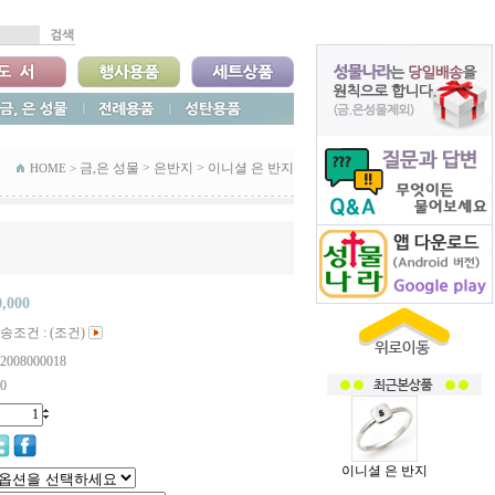
금,은 성물
>
은반지
>
이니셜 은 반지
HOME >
0,000
송조건 : (조건)
2008000018
0
이니셜 은 반지