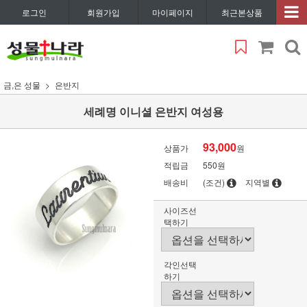
로그인
회원가입
마이페이지
최근본상품
금,은 성물
은반지
세례명 이니셜 은반지 여성용
93,000
상품가
원
적립금
550원
배송비
(조건)
지역별
사이즈선
택하기
각인선택
하기