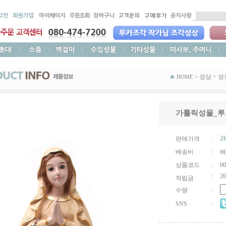
성상
>
성
HOME >
가톨릭성물_루르
2
판매가격
:
배송비
:
배
상품코드
:
00
:
20
적립금
수량
:
SNS
: