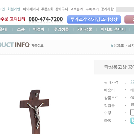
십
HOME >
탁상용고상 공
2
판매가격
:
배송비
:
배
상품코드
:
00
:
18
적립금
수량
:
SNS
: