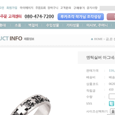
금,은 
HOME >
엔틱실버 아그네
116
판매가격
:
배송비
:
배송
상품코드
:
0620
:
410
적립금
수량
:
SNS
:
사이즈선택하기 :