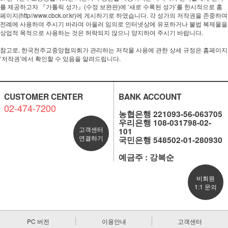
를 제공하고자 『가톨릭 성가』(수정 보완판)에 ‘새로 수록된 성가’를 한시적으로 홈
페이지(http//www.cbck.or.kr)에 게시하기로 하였습니다. 각 성가의 저작권을 존중하며
전례에 사용하여 주시기 바라며 아울러 임의로 인터넷상에 유포하거나 불법 복제물을
상업적 목적으로 사용하는 것은 허락되지 않으니 양지하여 주시기 바랍니다.
참고로, 한국천주교중앙협의회가 관리하는 저작물 사용에 관한 상세 규정은 홈페이지
‘저작권’에서 확인할 수 있음을 알려드립니다.
CUSTOMER CENTER
BANK ACCOUNT
02-474-7200
농협은행 221093-56-063705
우리은행 108-031798-02-
고객센터
101
연결하기
국민은행 548502-01-280930
예금주 : 강복순
비회원
1:1 문의
PC 버전
이용안내
고객센터