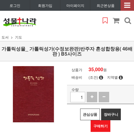
로그인
회원가입
마이페이지
최근본상품
도서
기도
가톨릭성물_ 가톨릭성가(수정보완판)반주자 혼성합창용( 46배
판 ) B5사이즈
35,000
상품가
원
배송비
(조건)
지역별
수량
관심상품
장바구니
구매하기