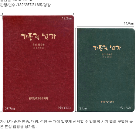
판형/면수 /182*257/816쪽/양장
가.나.다 순과 연중, 대림, 성탄 등 때에 알맞게 선택할 수 있도록 시기 별로 구별해 놓
은 혼성 합창용 성가집.​