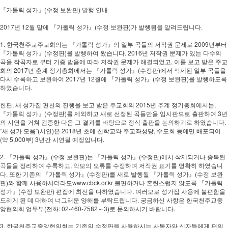
『가톨릭 성가』(수정 보완판) 발행 안내
2017년 12월 말에 『가톨릭 성가』(수정 보완판)가 발행됨을 알려드립니다.
1. 한국천주교주교회의는 『가톨릭 성가』의 일부 곡들의 저작권 문제로 2009년부터
『가톨릭 성가』(수정판)를 발행하여 왔습니다. 2016년 저작권 문제가 있는 다수의
곡을 작곡자로 부터 기증 받음에 따라 저작권 문제가 해결되었고, 이를 보고 받은 주교
회의 2017년 춘계 정기총회에서는 『가톨릭 성가』(수정판)에서 삭제된 일부 곡들을
다시 수록하고 보완하여 2017년 12월에 『가톨릭 성가』(수정 보완판)를 발행하도록
하였습니다.
한편, 새 성가집 편찬의 진행을 보고 받은 주교회의 2015년 추계 정기총회에서는,
『가톨릭 성가』(수정판)를 제외하고 새로 선정된 곡들만을 임시판으로 출판하여 3년
의 시연을 거쳐 검증한 다음 그 결과를 바탕으로 정식 출판을 논의하기로 하였습니다.
“새 성가 모음”(시안)은 2018년 초에 신학교와 주교좌성당, 수도회 등에만 배포되어
(약 5,000부) 3년간 시연될 예정입니다.
2. 『가톨릭 성가』(수정 보완판)는 『가톨릭 성가』(수정판)에서 삭제되거나 중복된
곡들을 정리하여 수록하고, 악보의 오류를 수정하며 저작권 표기를 명확히 하였습니
다. 또한 기존의 『가톨릭 성가』(수정판)를 새로 발행될 『가톨릭 성가』(수정 보완
판)와 함께 사용하시더라도www.cbck.or.kr 불편하거나 혼란스럽지 않도록 『가톨릭
성가』(수정 보완판) 편집에 최선을 다하였습니다. 여러모로 성가집 사용에 불편함을
드리게 된 데 대하여 너그러운 양해를 부탁드립니다. 궁금하신 사항은 한국천주교중
앙협의회 업무부(전화: 02-460-7582～3)로 문의하시기 바랍니다.
3. 한국천주교중앙협의회는 기존의 수정판을 사용하시는 사목자와 신자들에게 편의