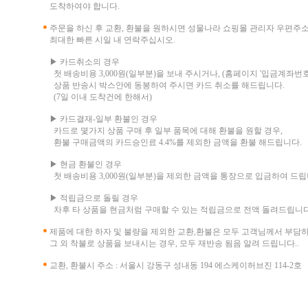
도착하여야 합니다.
주문을 하신 후 교환, 환불을 원하시면 성물나라 쇼핑몰 관리자 우편주
최대한 빠른 시일 내 연락주십시오.
▶ 카드취소의 경우
첫 배송비용 3,000원(일부분)을 보내 주시거나, (홈페이지 '입금계좌번호
상품 반송시 박스안에 동봉하여 주시면 카드 취소를 해드립니다.
(7일 이내 도착건에 한해서)
▶ 카드결재-일부 환불인 경우
카드로 몇가지 상품 구매 후 일부 품목에 대해 환불을 원할 경우,
환불 구매금액의 카드승인료 4.4%를 제외한 금액을 환불 해드립니다.
▶ 현금 환불인 경우
첫 배송비용 3,000원(일부분)을 제외한 금액을 통장으로 입금하여 드립
▶ 적립금으로 돌릴 경우
차후 타 상품을 현금처럼 구매할 수 있는 적립금으로 전액 돌려드립니다
제품에 대한 하자 및 불량을 제외한 교환,환불은 모두 고객님께서 부담
그 외 착불로 상품을 보내시는 경우, 모두 재반송 됨음 알려 드립니다..
교환, 환불시 주소 : 서울시 강동구 성내동 194 에스케이허브진 114-2호