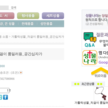
용 소품
>
가톨릭성물_차걸이 룸밀러용_공간십자가
걸이 룸밀러용_공간십자가
,000
송조건 : (조건)
5027000066
가톨릭성물_차걸이 룸밀